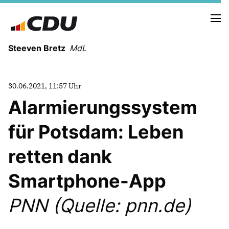
Steeven Bretz
MdL
30.06.2021, 11:57 Uhr
Alarmierungssystem
für Potsdam: Leben
VITA
WAHLKREISBESUCHE
retten dank
PRESSEFOTOS
MEIN BÜRGERBÜRO
Smartphone-App
PNN (Quelle: pnn.de)
MEIN WAHLKREIS
ZIELE
Redebeiträge