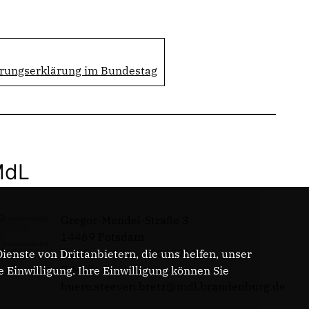
erungserklärung im Bundestag
MdL
Gregor-Mendel-Straße 3
14469 Potsdam
Telefon: 0331 - 20085713
enste von Drittanbietern, die uns helfen, unser
E-Mail:
Einwilligung. Ihre Einwilligung können Sie
buero.steeven.bretz@mdl.brandenburg.de