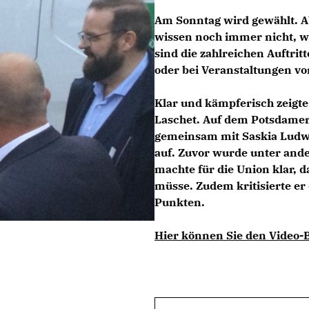
Am Sonntag wird gewählt. A
wissen noch immer nicht, w
sind die zahlreichen Auftritt
oder bei Veranstaltungen vor
Klar und kämpferisch zeigt
Laschet. Auf dem Potsdamer 
gemeinsam mit
Saskia Ludw
auf. Zuvor wurde unter and
machte für die Union klar, 
müsse. Zudem kritisierte er 
Punkten.
Hier können Sie den Video-B