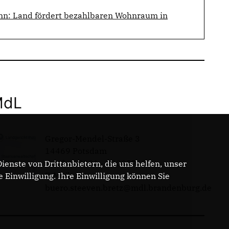
n: Land fördert bezahlbaren Wohnraum in
MdL
Gregor-Mendel-Straße 3
14469 Potsdam
Telefon: 0331 - 20085713
enste von Drittanbietern, die uns helfen, unser
E-Mail:
Einwilligung. Ihre Einwilligung können Sie
buero.steeven.bretz@mdl.brandenburg.de