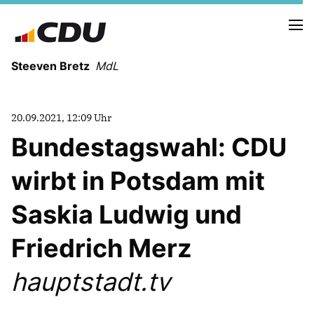
Steeven Bretz
MdL
20.09.2021, 12:09 Uhr
Bundestagswahl: CDU
wirbt in Potsdam mit
VITA
WAHLKREISBESUCHE
Saskia Ludwig und
PRESSEFOTOS
MEIN BÜRGERBÜRO
Friedrich Merz
hauptstadt.tv
MEIN WAHLKREIS
ZIELE
Redebeiträge