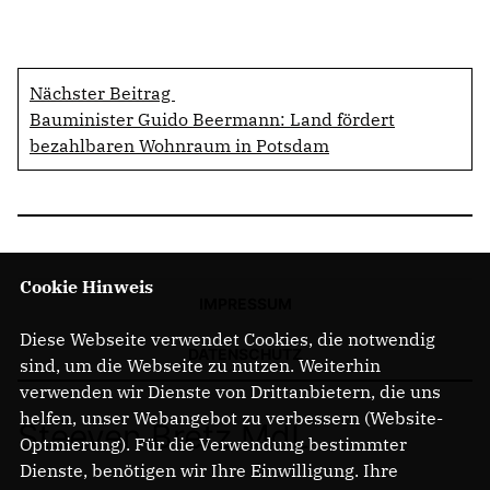
Nächster Beitrag
Bauminister Guido Beermann: Land fördert
bezahlbaren Wohnraum in Potsdam
Cookie Hinweis
IMPRESSUM
Diese Webseite verwendet Cookies, die notwendig
DATENSCHUTZ
sind, um die Webseite zu nutzen. Weiterhin
verwenden wir Dienste von Drittanbietern, die uns
helfen, unser Webangebot zu verbessern (Website-
Steeven Bretz MdL
Optmierung). Für die Verwendung bestimmter
Dienste, benötigen wir Ihre Einwilligung. Ihre