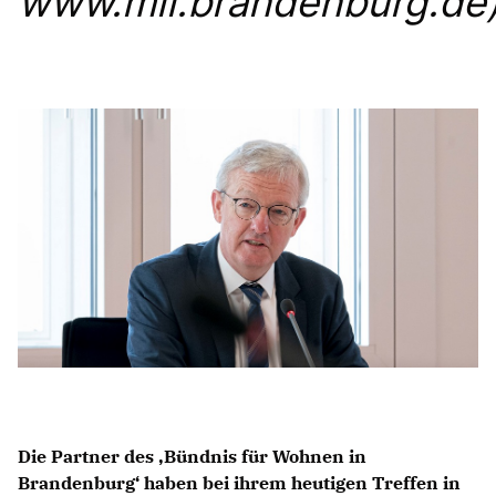
www.mil.brandenburg.de
Anträge CDU
Kleine Anfragen
CDU Deutschland
CDU Fraktion im Brandenburger Landtag
CDU Brandenburg
CDU Potsdam
Die Partner des ‚Bündnis für Wohnen in
Brandenburg‘ haben bei ihrem heutigen Treffen in