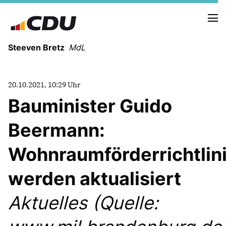
Steeven Bretz
MdL
20.10.2021, 10:29 Uhr
Bauminister Guido
Beermann:
VITA
WAHLKREISBESUCHE
Wohnraumförderrichtlin
PRESSEFOTOS
MEIN BÜRGERBÜRO
werden aktualisiert
Aktuelles (Quelle:
MEIN WAHLKREIS
ZIELE
Redebeiträge