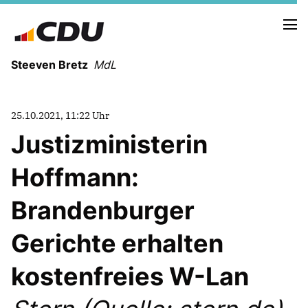
Steeven Bretz
MdL
25.10.2021, 11:22 Uhr
Justizministerin
Hoffmann:
VITA
WAHLKREISBESUCHE
Brandenburger
PRESSEFOTOS
MEIN BÜRGERBÜRO
Gerichte erhalten
kostenfreies W-Lan
MEIN WAHLKREIS
ZIELE
Redebeiträge