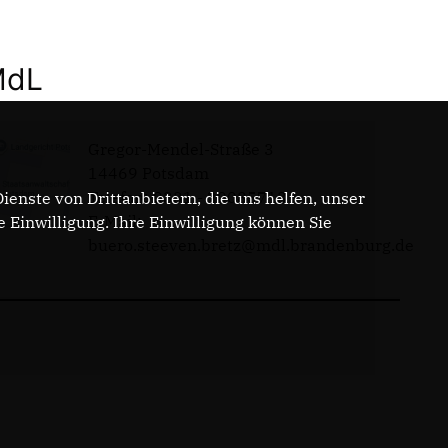
MdL
Gregor-Mendel-Straße 3
14469 Potsdam
Telefon: 0331 - 20085713
enste von Drittanbietern, die uns helfen, unser
E-Mail:
Einwilligung. Ihre Einwilligung können Sie
buero.steeven.bretz@mdl.brandenburg.de