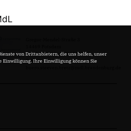
MdL
Gregor-Mendel-Straße 3
14469 Potsdam
Telefon: 0331 - 20085713
enste von Drittanbietern, die uns helfen, unser
E-Mail:
Einwilligung. Ihre Einwilligung können Sie
buero.steeven.bretz@mdl.brandenburg.de