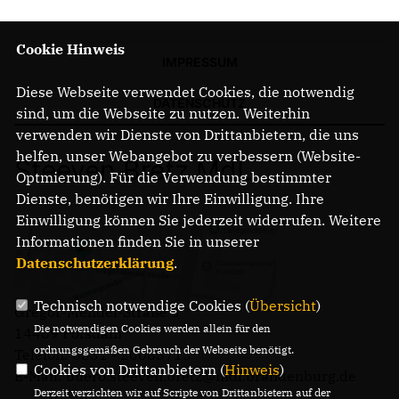
Cookie Hinweis
IMPRESSUM
Diese Webseite verwendet Cookies, die notwendig
DATENSCHUTZ
sind, um die Webseite zu nutzen. Weiterhin
verwenden wir Dienste von Drittanbietern, die uns
helfen, unser Webangebot zu verbessern (Website-
Steeven Bretz MdL
Optmierung). Für die Verwendung bestimmter
Dienste, benötigen wir Ihre Einwilligung. Ihre
Einwilligung können Sie jederzeit widerrufen. Weitere
Informationen finden Sie in unserer
Datenschutzerklärung
.
Technisch notwendige Cookies (
Übersicht
)
Gregor-Mendel-Straße 3
Die notwendigen Cookies werden allein für den
14469 Potsdam
ordnungsgemäßen Gebrauch der Webseite benötigt.
Telefon: 0331 - 20085713
Cookies von Drittanbietern (
Hinweis
)
E-Mail: buero.steeven.bretz@mdl.brandenburg.de
Derzeit verzichten wir auf Scripte von Drittanbietern auf der