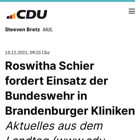
Steeven Bretz
MdL
13.12.2021, 09:25 Uhr
Roswitha Schier
fordert Einsatz der
VITA
WAHLKREISBESUCHE
Bundeswehr in
PRESSEFOTOS
MEIN BÜRGERBÜRO
Brandenburger Kliniken
Aktuelles aus dem
MEIN WAHLKREIS
ZIELE
Redebeiträge