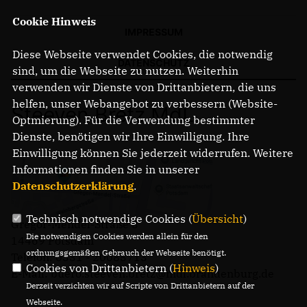
Cookie Hinweis
IMPRESSUM
Diese Webseite verwendet Cookies, die notwendig
DATENSCHUTZ
sind, um die Webseite zu nutzen. Weiterhin
verwenden wir Dienste von Drittanbietern, die uns
helfen, unser Webangebot zu verbessern (Website-
Steeven Bretz MdL
Optmierung). Für die Verwendung bestimmter
Dienste, benötigen wir Ihre Einwilligung. Ihre
Einwilligung können Sie jederzeit widerrufen. Weitere
Informationen finden Sie in unserer
Datenschutzerklärung
.
Technisch notwendige Cookies (
Übersicht
)
Gregor-Mendel-Straße 3
Die notwendigen Cookies werden allein für den
14469 Potsdam
ordnungsgemäßen Gebrauch der Webseite benötigt.
Telefon: 0331 - 20085713
Cookies von Drittanbietern (
Hinweis
)
E-Mail: buero.steeven.bretz@mdl.brandenburg.de
Derzeit verzichten wir auf Scripte von Drittanbietern auf der
Webseite.