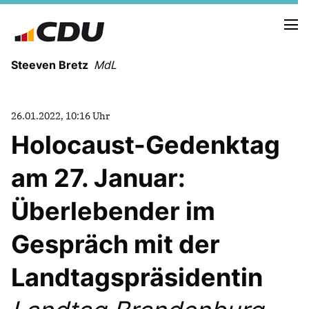
Steeven Bretz
MdL
26.01.2022, 10:16 Uhr
Holocaust-Gedenktag
am 27. Januar:
VITA
WAHLKREISBESUCHE
Überlebender im
PRESSEFOTOS
MEIN BÜRGERBÜRO
Gespräch mit der
Landtagspräsidentin
MEIN WAHLKREIS
ZIELE
Redebeiträge