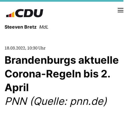
Steeven Bretz
MdL
18.03.2022, 10:30 Uhr
Brandenburgs aktuelle
Corona-Regeln bis 2.
VITA
WAHLKREISBESUCHE
April
PRESSEFOTOS
MEIN BÜRGERBÜRO
PNN (Quelle: pnn.de)
MEIN WAHLKREIS
ZIELE
Redebeiträge