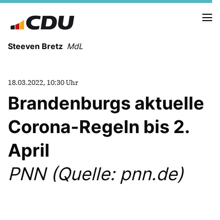
Steeven Bretz
MdL
18.03.2022, 10:30 Uhr
Brandenburgs aktuelle
Corona-Regeln bis 2.
VITA
WAHLKREISBESUCHE
April
PRESSEFOTOS
MEIN BÜRGERBÜRO
PNN (Quelle: pnn.de)
MEIN WAHLKREIS
ZIELE
Redebeiträge