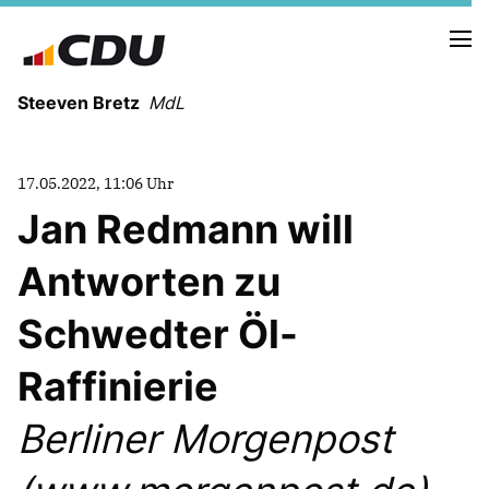
Steeven Bretz
MdL
17.05.2022, 11:06 Uhr
Jan Redmann will
Antworten zu
VITA
WAHLKREISBESUCHE
Schwedter Öl-
PRESSEFOTOS
MEIN BÜRGERBÜRO
Raffinierie
Berliner Morgenpost
MEIN WAHLKREIS
ZIELE
Redebeiträge