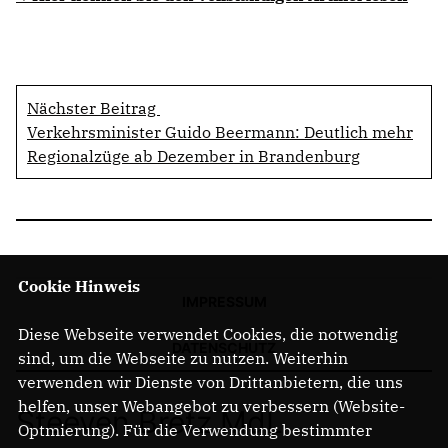
Nächster Beitrag
Verkehrsminister Guido Beermann: Deutlich mehr
Regionalzüge ab Dezember in Brandenburg
Cookie Hinweis
IMPRESSUM
Diese Webseite verwendet Cookies, die notwendig
DATENSCHUTZ
sind, um die Webseite zu nutzen. Weiterhin
verwenden wir Dienste von Drittanbietern, die uns
helfen, unser Webangebot zu verbessern (Website-
Steeven Bretz MdL
Optmierung). Für die Verwendung bestimmter