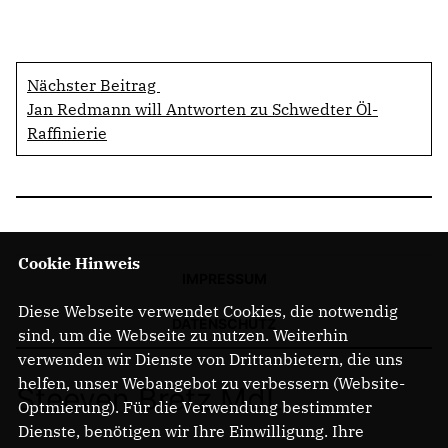
Nächster Beitrag
Jan Redmann will Antworten zu Schwedter Öl-
Raffinierie
Cookie Hinweis
IMPRESSUM
Diese Webseite verwendet Cookies, die notwendig
DATENSCHUTZ
sind, um die Webseite zu nutzen. Weiterhin
verwenden wir Dienste von Drittanbietern, die uns
helfen, unser Webangebot zu verbessern (Website-
Steeven Bretz MdL
Optmierung). Für die Verwendung bestimmter
Dienste, benötigen wir Ihre Einwilligung. Ihre