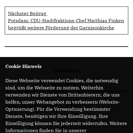
Nächster Beitrag
Potsdam: CDU-Stadtfraktions-Chef Matthias Finken
begrüßt weitere Förderung der Garnisonkirche
Cookie Hinweis
IMPRESSUM
Diese Webseite verwendet Cookies, die notwendig
DATENSCHUTZ
sind, um die Webseite zu nutzen. Weiterhin
verwenden wir Dienste von Drittanbietern, die uns
helfen, unser Webangebot zu verbessern (Website-
Steeven Bretz MdL
Optmierung). Für die Verwendung bestimmter
Dienste, benötigen wir Ihre Einwilligung. Ihre
Einwilligung können Sie jederzeit widerrufen. Weitere
Informationen finden Sie in unserer