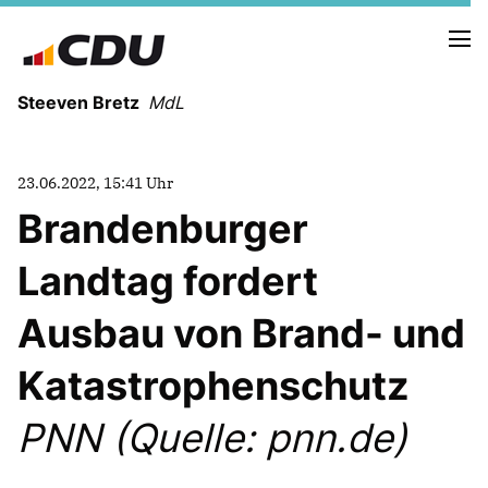
Steeven Bretz
MdL
23.06.2022, 15:41 Uhr
Brandenburger
Landtag fordert
VITA
WAHLKREISBESUCHE
Ausbau von Brand- und
PRESSEFOTOS
MEIN BÜRGERBÜRO
Katastrophenschutz
PNN (Quelle: pnn.de)
MEIN WAHLKREIS
ZIELE
Redebeiträge