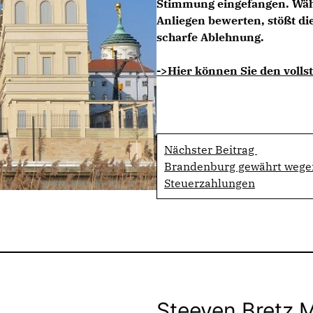
Stimmung eingefangen. Währ
Anliegen bewerten, stößt di
scharfe Ablehnung.
->Hier können Sie den vollst
Nächster Beitrag
Brandenburg gewährt wegen
Steuerzahlungen
Steeven Bretz 