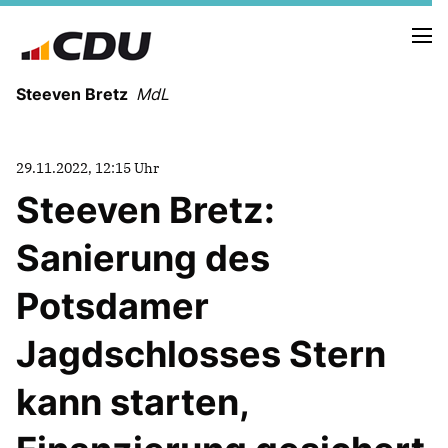
Steeven Bretz
MdL
29.11.2022, 12:15 Uhr
Steeven Bretz:
Sanierung des
VITA
WAHLKREISBESUCHE
Potsdamer
PRESSEFOTOS
MEIN BÜRGERBÜRO
Jagdschlosses Stern
kann starten,
MEIN WAHLKREIS
ZIELE
Redebeiträge