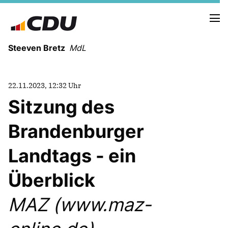
Steeven Bretz
MdL
22.11.2023, 12:32 Uhr
Sitzung des
Brandenburger
VITA
WAHLKREISBESUCHE
Landtags - ein
PRESSEFOTOS
MEIN BÜRGERBÜRO
Überblick
MAZ (www.maz-
MEIN WAHLKREIS
ZIELE
Redebeiträge