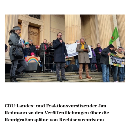
Anträge CDU
Kleine Anfragen
CDU Deutschland
CDU Fraktion im Brandenburger Landtag
CDU Brandenburg
CDU Potsdam
CDU-Landes- und Fraktionsvorsitzender
Jan
Redmann
zu den Veröffentlichungen über die
Remigrationspläne von Rechtsextremisten: