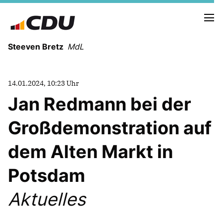
Steeven Bretz
MdL
14.01.2024, 10:23 Uhr
Jan Redmann bei der
Großdemonstration auf
VITA
WAHLKREISBESUCHE
dem Alten Markt in
PRESSEFOTOS
MEIN BÜRGERBÜRO
Potsdam
Aktuelles
MEIN WAHLKREIS
ZIELE
Redebeiträge