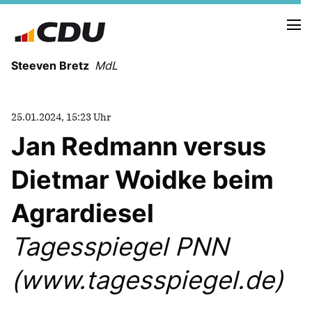
Steeven Bretz
MdL
25.01.2024, 15:23 Uhr
Jan Redmann versus
Dietmar Woidke beim
VITA
WAHLKREISBESUCHE
Agrardiesel
PRESSEFOTOS
MEIN BÜRGERBÜRO
Tagesspiegel PNN
(www.tagesspiegel.de)
MEIN WAHLKREIS
ZIELE
Redebeiträge