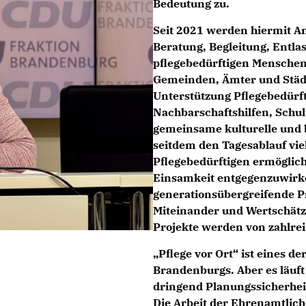
Bedeutung zu.
Seit 2021 werden hiermit 
Beratung, Begleitung, Entlas
pflegebedürftigen Menschen 
Gemeinden, Ämter und Städt
Unterstützung Pflegebedürft
Nachbarschaftshilfen, Schul
gemeinsame kulturelle und 
seitdem den Tagesablauf vie
Pflegebedürftigen ermöglic
Einsamkeit entgegenzuwirke
generationsübergreifende Pr
Miteinander und Wertschätz
Projekte werden von zahlre
Pflege vor Ort“ ist eines d
Brandenburgs. Aber es läuf
dringend Planungssicherheit
Die Arbeit der Ehrenamtlic