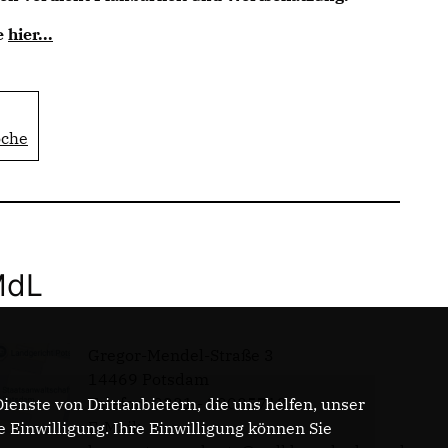
e
hier...
oche
MdL
Gregor-Mendel-Straße 3
14469 Potsdam
Telefon: 0331 - 20085713
enste von Drittanbietern, die uns helfen, unser
E-Mail:
Einwilligung. Ihre Einwilligung können Sie