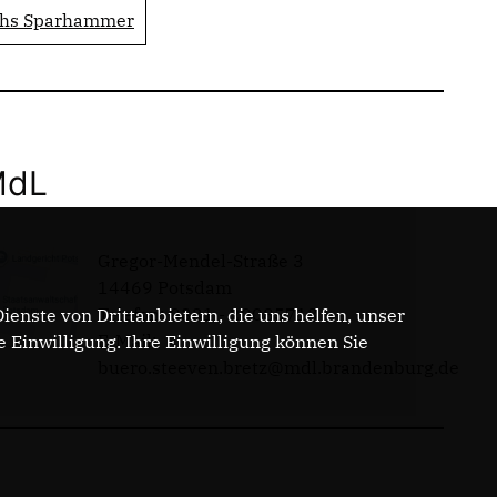
chs Sparhammer
MdL
Gregor-Mendel-Straße 3
14469 Potsdam
Telefon: 0331 - 20085713
enste von Drittanbietern, die uns helfen, unser
E-Mail:
Einwilligung. Ihre Einwilligung können Sie
buero.steeven.bretz@mdl.brandenburg.de