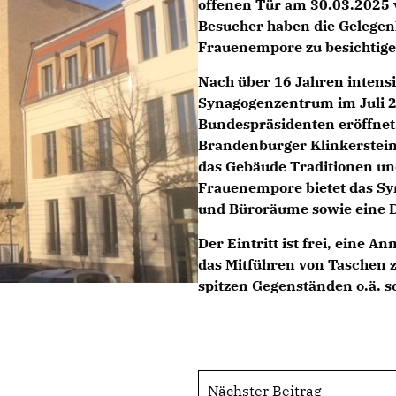
offenen Tür am 30.03.2025 
Besucher haben die Gelegenh
Frauenempore zu besichtige
Nach über 16 Jahren intens
Synagogenzentrum im Juli 2
Bundespräsidenten eröffnet.
Brandenburger Klinkerstein
das Gebäude Traditionen un
Frauenempore bietet das Sy
und Büroräume sowie eine D
Der Eintritt ist frei, eine A
das Mitführen von Taschen z
spitzen Gegenständen o.ä. so
Nächster Beitrag