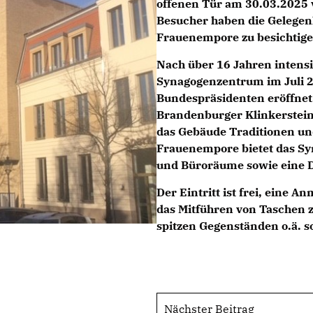
offenen Tür am 30.03.2025 
Besucher haben die Gelegenh
Frauenempore zu besichtige
Nach über 16 Jahren intens
Synagogenzentrum im Juli 2
Bundespräsidenten eröffnet.
Brandenburger Klinkerstein
das Gebäude Traditionen un
Frauenempore bietet das Sy
und Büroräume sowie eine D
Der Eintritt ist frei, eine A
das Mitführen von Taschen z
spitzen Gegenständen o.ä. so
Nächster Beitrag