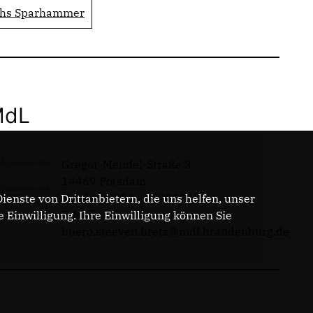
chs Sparhammer
MdL
Gregor-Mendel-Straße 3
14469 Potsdam
Telefon: 0331 - 20085713
enste von Drittanbietern, die uns helfen, unser
E-Mail:
Einwilligung. Ihre Einwilligung können Sie
buero.steeven.bretz@mdl.brandenburg.de