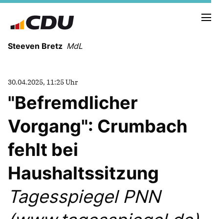
Steeven Bretz
MdL
30.04.2025, 11:25 Uhr
"Befremdlicher
Vorgang": Crumbach
VITA
WAHLKREISBESUCHE
fehlt bei
PRESSEFOTOS
MEIN BÜRGERBÜRO
Haushaltssitzung
Tagesspiegel PNN
MEIN WAHLKREIS
ZIELE
Redebeiträge