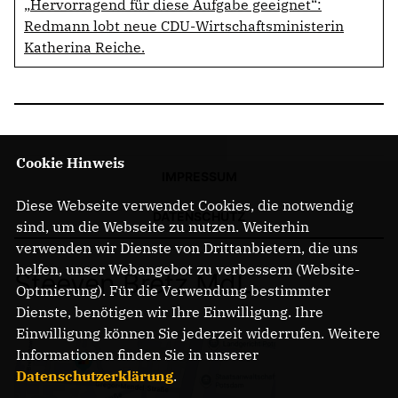
Hervorragend für diese Aufgabe geeignet“:
Redmann lobt neue CDU-Wirtschaftsministerin
Katherina Reiche.
Cookie Hinweis
IMPRESSUM
Diese Webseite verwendet Cookies, die notwendig
DATENSCHUTZ
sind, um die Webseite zu nutzen. Weiterhin
verwenden wir Dienste von Drittanbietern, die uns
helfen, unser Webangebot zu verbessern (Website-
Steeven Bretz MdL
Optmierung). Für die Verwendung bestimmter
Dienste, benötigen wir Ihre Einwilligung. Ihre
Einwilligung können Sie jederzeit widerrufen. Weitere
Informationen finden Sie in unserer
Datenschutzerklärung
.