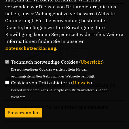
verwenden wir Dienste von Drittanbietern, die uns
helfen, unser Webangebot zu verbessern (Website-
Steeven Bretz MdL
Optmierung). Für die Verwendung bestimmter
Dienste, benötigen wir Ihre Einwilligung. Ihre
Einwilligung können Sie jederzeit widerrufen. Weitere
Informationen finden Sie in unserer
Datenschutzerklärung
.
Technisch notwendige Cookies (
Übersicht
)
Gregor-Mendel-Straße 3
Die notwendigen Cookies werden allein für den
14469 Potsdam
ordnungsgemäßen Gebrauch der Webseite benötigt.
Telefon: 0331 - 20085713
Cookies von Drittanbietern (
Hinweis
)
E-Mail: buero.steeven.bretz@mdl.brandenburg.de
Derzeit verzichten wir auf Scripte von Drittanbietern auf der
Webseite.
CDU-FRAKTION IM LANDTAG BRANDENBURG
Einverstanden