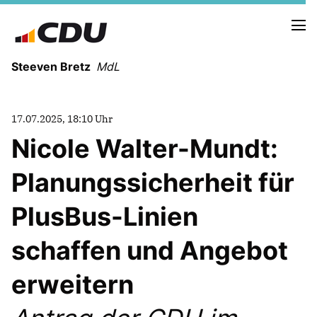
Steeven Bretz
MdL
17.07.2025, 18:10 Uhr
Nicole Walter-Mundt:
Planungssicherheit für
VITA
WAHLKREISBESUCHE
PlusBus-Linien
PRESSEFOTOS
MEIN BÜRGERBÜRO
schaffen und Angebot
erweitern
MEIN WAHLKREIS
ZIELE
Redebeiträge