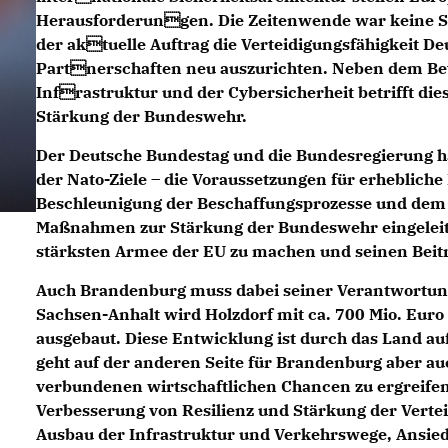
Herausforderungen. Die Zeitenwende war keine Si
der aktuelle Auftrag die Verteidigungsfähigkeit 
Partnerschaften neu auszurichten. Neben dem Bev
Infrastruktur und der Cybersicherheit betrifft dies
Stärkung der Bundeswehr.
Der Deutsche Bundestag und die Bundesregierung ha
der Nato-Ziele – die Voraussetzungen für erheblich
Beschleunigung der Beschaffungsprozesse und dem 
Maßnahmen zur Stärkung der Bundeswehr eingeleitet.
stärksten Armee der EU zu machen und seinen Beitr
Auch Brandenburg muss dabei seiner Verantwortun
Sachsen-Anhalt wird Holzdorf mit ca. 700 Mio. Eur
ausgebaut. Diese Entwicklung ist durch das Land au
geht auf der anderen Seite für Brandenburg aber 
verbundenen wirtschaftlichen Chancen zu ergreifen
Verbesserung von Resilienz und Stärkung der Vertei
Ausbau der Infrastruktur und Verkehrswege, Ansied