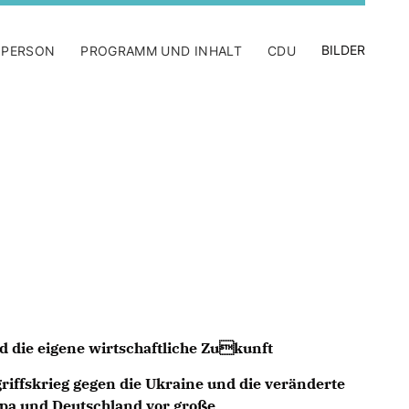
BILDER
 PERSON
PROGRAMM UND INHALT
CDU
d die eigene wirtschaftliche Zukunft
iffskrieg gegen die Ukraine und die veränderte
opa und Deutschland vor große