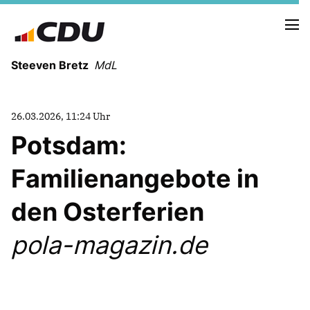
Steeven Bretz
MdL
26.03.2026, 11:24 Uhr
Potsdam:
Familienangebote in
VITA
WAHLKREISBESUCHE
den Osterferien
PRESSEFOTOS
MEIN BÜRGERBÜRO
pola-magazin.de
MEIN WAHLKREIS
ZIELE
Redebeiträge