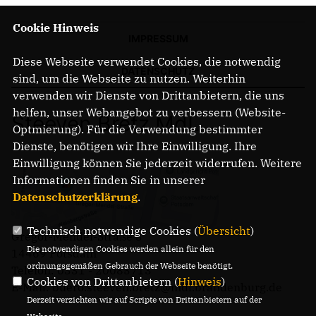
Cookie Hinweis
IMPRESSUM
Diese Webseite verwendet Cookies, die notwendig
DATENSCHUTZ
sind, um die Webseite zu nutzen. Weiterhin
verwenden wir Dienste von Drittanbietern, die uns
helfen, unser Webangebot zu verbessern (Website-
Steeven Bretz MdL
Optmierung). Für die Verwendung bestimmter
Dienste, benötigen wir Ihre Einwilligung. Ihre
Einwilligung können Sie jederzeit widerrufen. Weitere
Informationen finden Sie in unserer
Datenschutzerklärung
.
Technisch notwendige Cookies (
Übersicht
)
Gregor-Mendel-Straße 3
Die notwendigen Cookies werden allein für den
14469 Potsdam
ordnungsgemäßen Gebrauch der Webseite benötigt.
Telefon: 0331 - 20085713
Cookies von Drittanbietern (
Hinweis
)
E-Mail: buero.steeven.bretz@mdl.brandenburg.de
Derzeit verzichten wir auf Scripte von Drittanbietern auf der