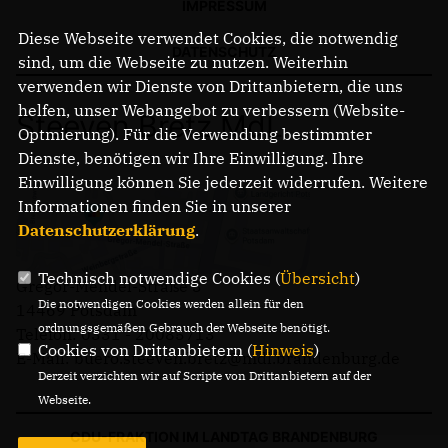
IMPRESSUM
Diese Webseite verwendet Cookies, die notwendig
DATENSCHUTZ
sind, um die Webseite zu nutzen. Weiterhin
verwenden wir Dienste von Drittanbietern, die uns
helfen, unser Webangebot zu verbessern (Website-
Steeven Bretz MdL
Optmierung). Für die Verwendung bestimmter
Dienste, benötigen wir Ihre Einwilligung. Ihre
Einwilligung können Sie jederzeit widerrufen. Weitere
Informationen finden Sie in unserer
Datenschutzerklärung
.
Technisch notwendige Cookies (
Übersicht
)
Gregor-Mendel-Straße 3
Die notwendigen Cookies werden allein für den
14469 Potsdam
ordnungsgemäßen Gebrauch der Webseite benötigt.
Telefon: 0331 - 20085713
Cookies von Drittanbietern (
Hinweis
)
E-Mail: buero.steeven.bretz@mdl.brandenburg.de
Derzeit verzichten wir auf Scripte von Drittanbietern auf der
Webseite.
CDU-FRAKTION IM LANDTAG BRANDENBURG