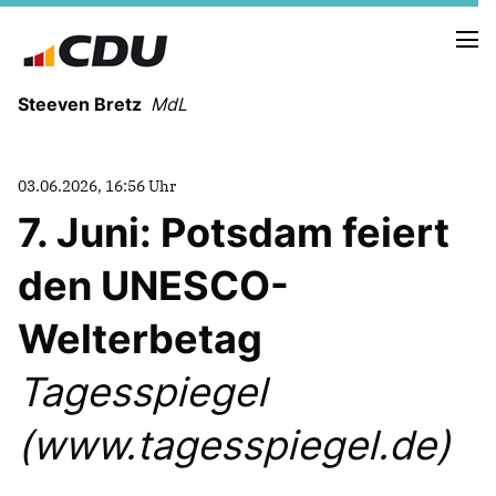
Steeven Bretz
MdL
03.06.2026, 16:56 Uhr
7. Juni: Potsdam feiert
den UNESCO-
VITA
WAHLKREISBESUCHE
Welterbetag
PRESSEFOTOS
MEIN BÜRGERBÜRO
Tagesspiegel
(www.tagesspiegel.de)
MEIN WAHLKREIS
ZIELE
Redebeiträge