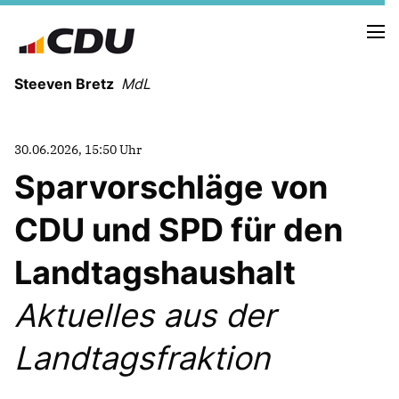
Steeven Bretz
MdL
30.06.2026, 15:50 Uhr
Sparvorschläge von
CDU und SPD für den
VITA
WAHLKREISBESUCHE
Landtagshaushalt
PRESSEFOTOS
MEIN BÜRGERBÜRO
Aktuelles aus der
Landtagsfraktion
MEIN WAHLKREIS
ZIELE
Redebeiträge