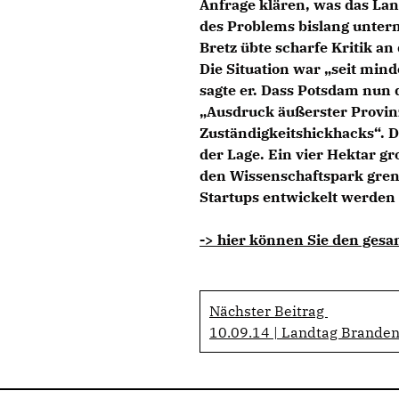
Anfrage klären, was das La
des Problems bislang unte
Bretz übte scharfe Kritik an
Die Situation war „seit min
sagte er. Dass Potsdam nun 
Ausdruck äußerster Provinz
Zuständigkeitshickhacks“. D
der Lage. Ein vier Hektar g
den Wissenschaftspark grenz
Startups entwickelt werden 
-> hier können Sie den gesa
Nächster Beitrag
10.09.14 | Landtag Brande