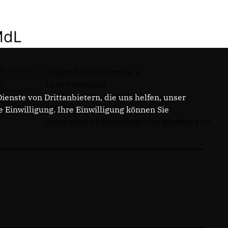
MdL
Gregor-Mendel-Straße 3
14469 Potsdam
Telefon: 0331 - 20085713
enste von Drittanbietern, die uns helfen, unser
E-Mail:
Einwilligung. Ihre Einwilligung können Sie
buero.steeven.bretz@mdl.brandenburg.de