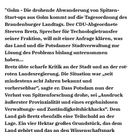
Anträge CDU
"Golm - Die drohende Abwanderung von Spitzen-
Kleine Anfragen
Start-ups aus Golm kommt auf die Tagesordnung des
Brandenburger Landtags. Der CDU-Abgeordnete
CDU Deutschland
Steeven Bretz, Sprecher für Technologietransfer
CDU Fraktion im Brandenburger Landtag
seiner Fraktion, will mit einer Anfrage klären, was
CDU Brandenburg
das Land und die Potsdamer Stadtverwaltung zur
CDU Potsdam
Lösung des Problems bislang unternommen
haben...
Bretz übte scharfe Kritik an der Stadt und an der rot-
roten Landesregierung. Die Situation war „seit
mindestens acht Jahren bekannt und
vorhersehbar“, sagte er. Dass Potsdam nun der
Verlust von Spitzenforschung drohe, sei „Ausdruck
äußerster Provinzialität und eines ergebnislosen
Verwaltungs- und Zuständigkeitshickhacks“. Dem
Land gab Bretz ebenfalls eine Teilschuld an der
Lage. Ein vier Hektar großes Grundstück, das dem
Land gehört und das an den Wissenschaftspark