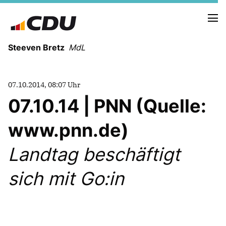
Steeven Bretz
MdL
07.10.2014, 08:07 Uhr
07.10.14 | PNN (Quelle:
www.pnn.de)
VITA
WAHLKREISBESUCHE
Landtag beschäftigt
PRESSEFOTOS
MEIN BÜRGERBÜRO
sich mit Go:in
MEIN WAHLKREIS
ZIELE
Redebeiträge