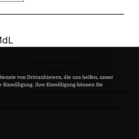
MdL
Gregor-Mendel-Straße 3
14469 Potsdam
Telefon: 0331 - 20085713
enste von Drittanbietern, die uns helfen, unser
E-Mail:
Einwilligung. Ihre Einwilligung können Sie
buero.steeven.bretz@mdl.brandenburg.de