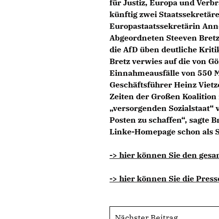
für Justiz, Europa und Verbr
künftig zwei Staatssekretäre
Europastaatssekretärin Anne
Abgeordneten Steeven Bretz
die AfD üben deutliche Kriti
Bretz verwies auf die von 
Einnahmeausfälle von 550 Mi
Geschäftsführer Heinz Vietze
Zeiten der Großen Koalition
versorgenden Sozialstaat“ 
Posten zu schaffen“, sagte B
Linke-Homepage schon als St
-> hier können Sie den gesa
-> hier können Sie die Press
Nächster Beitrag