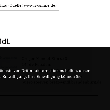
hau (Quelle: www.lr-online.de)
MdL
Gregor-Mendel-Straße 3
14469 Potsdam
Telefon: 0331 - 20085713
enste von Drittanbietern, die uns helfen, unser
E-Mail:
Einwilligung. Ihre Einwilligung können Sie
buero.steeven.bretz@mdl.brandenburg.de