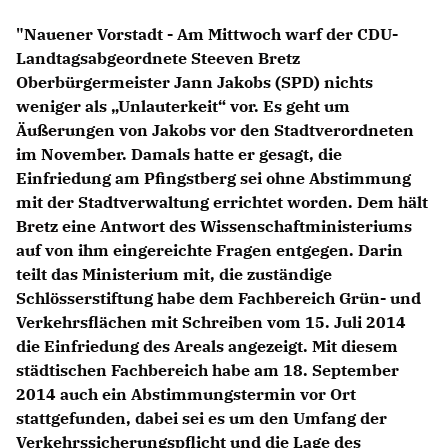
Anträge CDU
"Nauener Vorstadt - Am Mittwoch warf der CDU-
Kleine Anfragen
Landtagsabgeordnete Steeven Bretz
Oberbürgermeister Jann Jakobs (SPD) nichts
CDU Deutschland
weniger als „Unlauterkeit“ vor. Es geht um
CDU Fraktion im Brandenburger Landtag
Äußerungen von Jakobs vor den Stadtverordneten
CDU Brandenburg
im November. Damals hatte er gesagt, die
CDU Potsdam
Einfriedung am Pfingstberg sei ohne Abstimmung
mit der Stadtverwaltung errichtet worden. Dem hält
Bretz eine Antwort des Wissenschaftministeriums
auf von ihm eingereichte Fragen entgegen. Darin
teilt das Ministerium mit, die zuständige
Schlösserstiftung habe dem Fachbereich Grün- und
Verkehrsflächen mit Schreiben vom 15. Juli 2014
die Einfriedung des Areals angezeigt. Mit diesem
städtischen Fachbereich habe am 18. September
2014 auch ein Abstimmungstermin vor Ort
stattgefunden, dabei sei es um den Umfang der
Verkehrssicherungspflicht und die Lage des