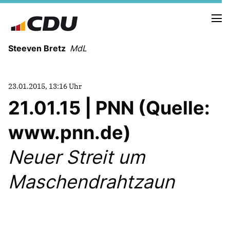
Steeven Bretz
MdL
23.01.2015, 13:16 Uhr
21.01.15 | PNN (Quelle:
www.pnn.de)
VITA
WAHLKREISBESUCHE
Neuer Streit um
PRESSEFOTOS
MEIN BÜRGERBÜRO
Maschendrahtzaun
MEIN WAHLKREIS
ZIELE
Redebeiträge