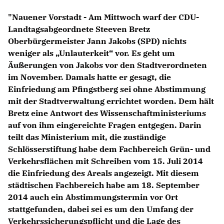
Anträge CDU
"Nauener Vorstadt - Am Mittwoch warf der CDU-
Kleine Anfragen
Landtagsabgeordnete Steeven Bretz
Oberbürgermeister Jann Jakobs (SPD) nichts
CDU Deutschland
weniger als „Unlauterkeit“ vor. Es geht um
CDU Fraktion im Brandenburger Landtag
Äußerungen von Jakobs vor den Stadtverordneten
CDU Brandenburg
im November. Damals hatte er gesagt, die
CDU Potsdam
Einfriedung am Pfingstberg sei ohne Abstimmung
mit der Stadtverwaltung errichtet worden. Dem hält
Bretz eine Antwort des Wissenschaftministeriums
auf von ihm eingereichte Fragen entgegen. Darin
teilt das Ministerium mit, die zuständige
Schlösserstiftung habe dem Fachbereich Grün- und
Verkehrsflächen mit Schreiben vom 15. Juli 2014
die Einfriedung des Areals angezeigt. Mit diesem
städtischen Fachbereich habe am 18. September
2014 auch ein Abstimmungstermin vor Ort
stattgefunden, dabei sei es um den Umfang der
Verkehrssicherungspflicht und die Lage des