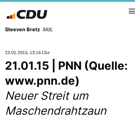
Steeven Bretz
MdL
23.01.2015, 13:16 Uhr
21.01.15 | PNN (Quelle:
www.pnn.de)
VITA
WAHLKREISBESUCHE
Neuer Streit um
PRESSEFOTOS
MEIN BÜRGERBÜRO
Maschendrahtzaun
MEIN WAHLKREIS
ZIELE
Redebeiträge