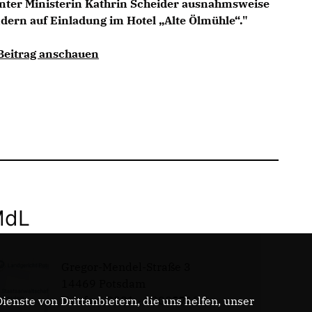
ter Ministerin Kathrin Scheider ausnahmsweise
dern auf Einladung im Hotel „Alte Ölmühle“."
 Beitrag anschauen
MdL
Gregor-Mendel-Straße 3
14469 Potsdam
Telefon: 0331 - 20085713
enste von Drittanbietern, die uns helfen, unser