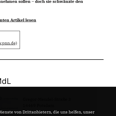
 nehmen sollen – doch sie schwänzte den
mten Artikel lesen
w.pnn.de)
MdL
Gregor-Mendel-Straße 3
14469 Potsdam
Telefon: 0331 - 20085713
enste von Drittanbietern, die uns helfen, unser