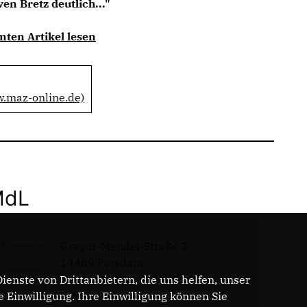
n Bretz deutlich..."
mten Artikel lesen
w.maz-online.de)
MdL
Gregor-Mendel-Straße 3
14469 Potsdam
Telefon: 0331 - 20085713
enste von Drittanbietern, die uns helfen, unser
E-Mail:
Einwilligung. Ihre Einwilligung können Sie