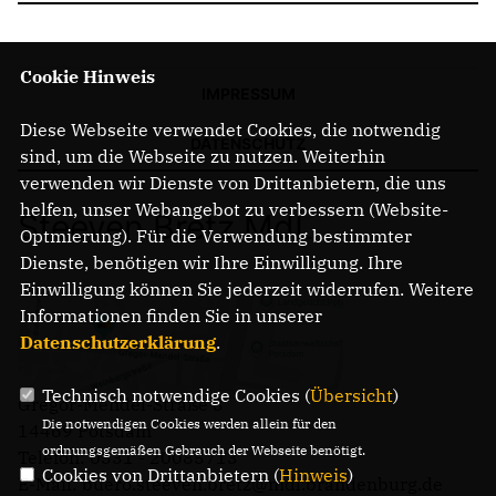
Cookie Hinweis
IMPRESSUM
Diese Webseite verwendet Cookies, die notwendig
DATENSCHUTZ
sind, um die Webseite zu nutzen. Weiterhin
verwenden wir Dienste von Drittanbietern, die uns
helfen, unser Webangebot zu verbessern (Website-
Steeven Bretz MdL
Optmierung). Für die Verwendung bestimmter
Dienste, benötigen wir Ihre Einwilligung. Ihre
Einwilligung können Sie jederzeit widerrufen. Weitere
Informationen finden Sie in unserer
Datenschutzerklärung
.
Technisch notwendige Cookies (
Übersicht
)
Gregor-Mendel-Straße 3
Die notwendigen Cookies werden allein für den
14469 Potsdam
ordnungsgemäßen Gebrauch der Webseite benötigt.
Telefon: 0331 - 20085713
Cookies von Drittanbietern (
Hinweis
)
E-Mail: buero.steeven.bretz@mdl.brandenburg.de