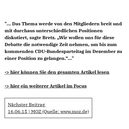
Anträge CDU
Kleine Anfragen
"... Das Thema werde von den Mitgliedern breit und
CDU Deutschland
mit durchaus unterschiedlichen Positionen
CDU Fraktion im Brandenburger Landtag
diskutiert, sagte Bretz. „Wir wollen uns für diese
CDU Brandenburg
Debatte die notwendige Zeit nehmen, um bis zum
CDU Potsdam
kommenden CDU-Bundesparteitag im Dezember zu
einer Position zu gelangen.“..."
-> hier können Sie den gesamten Artikel lesen
-> hier ein weiterer Artikel im Focus
Nächster Beitrag
16.06.15 | MOZ (Quelle: www.moz.de)