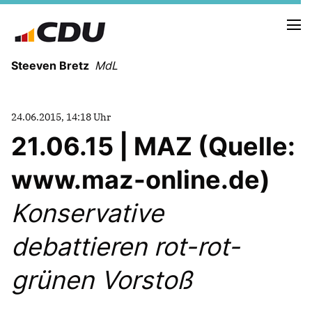
Steeven Bretz
MdL
24.06.2015, 14:18 Uhr
21.06.15 | MAZ (Quelle:
www.maz-online.de)
VITA
WAHLKREISBESUCHE
Konservative
PRESSEFOTOS
MEIN BÜRGERBÜRO
debattieren rot-rot-
grünen Vorstoß
MEIN WAHLKREIS
ZIELE
Redebeiträge