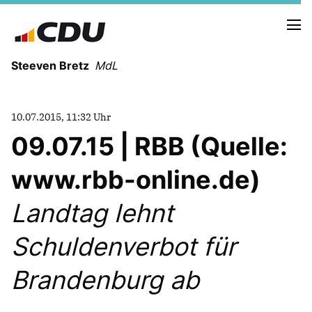
Steeven Bretz
MdL
10.07.2015, 11:32 Uhr
09.07.15 | RBB (Quelle:
www.rbb-online.de)
VITA
WAHLKREISBESUCHE
Landtag lehnt
PRESSEFOTOS
MEIN BÜRGERBÜRO
Schuldenverbot für
Brandenburg ab
MEIN WAHLKREIS
ZIELE
Redebeiträge