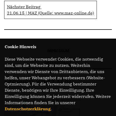
Nächster Beitrag
21.06.15 | MAZ (Quelle: www.maz-online.de)
Cookie Hinweis
IMPRESSUM
Diese Webseite verwendet Cookies, die notwendig
DATENSCHUTZ
sind, um die Webseite zu nutzen. Weiterhin
verwenden wir Dienste von Drittanbietern, die uns
helfen, unser Webangebot zu verbessern (Website-
Steeven Bretz MdL
Optmierung). Für die Verwendung bestimmter
Dienste, benötigen wir Ihre Einwilligung. Ihre
Einwilligung können Sie jederzeit widerrufen. Weitere
Informationen finden Sie in unserer
Datenschutzerklärung
.