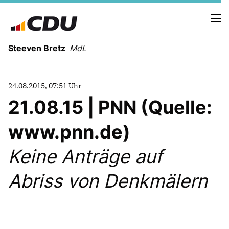
Steeven Bretz
MdL
24.08.2015, 07:51 Uhr
21.08.15 | PNN (Quelle:
www.pnn.de)
VITA
WAHLKREISBESUCHE
Keine Anträge auf
PRESSEFOTOS
MEIN BÜRGERBÜRO
Abriss von Denkmälern
MEIN WAHLKREIS
ZIELE
Redebeiträge