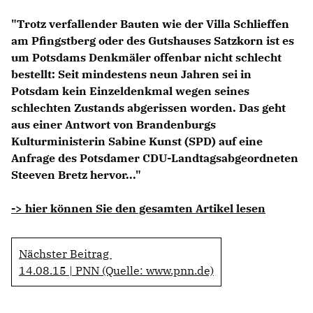
Anträge CDU
"Trotz verfallender Bauten wie der Villa Schlieffen
Kleine Anfragen
am Pfingstberg oder des Gutshauses Satzkorn ist es
um Potsdams Denkmäler offenbar nicht schlecht
CDU Deutschland
bestellt: Seit mindestens neun Jahren sei in
CDU Fraktion im Brandenburger Landtag
Potsdam kein Einzeldenkmal wegen seines
CDU Brandenburg
schlechten Zustands abgerissen worden. Das geht
CDU Potsdam
aus einer Antwort von Brandenburgs
Kulturministerin Sabine Kunst (SPD) auf eine
Anfrage des Potsdamer CDU-Landtagsabgeordneten
Steeven Bretz hervor..."
-> hier können Sie den gesamten Artikel lesen
Nächster Beitrag
14.08.15 | PNN (Quelle: www.pnn.de)