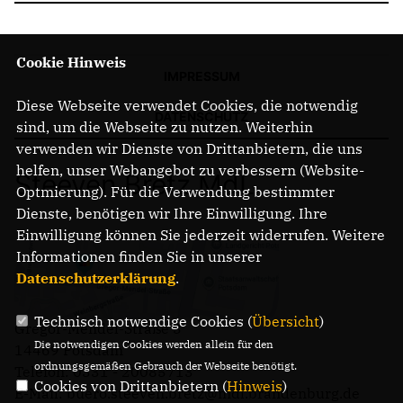
Cookie Hinweis
IMPRESSUM
Diese Webseite verwendet Cookies, die notwendig
DATENSCHUTZ
sind, um die Webseite zu nutzen. Weiterhin
verwenden wir Dienste von Drittanbietern, die uns
helfen, unser Webangebot zu verbessern (Website-
Steeven Bretz MdL
Optmierung). Für die Verwendung bestimmter
Dienste, benötigen wir Ihre Einwilligung. Ihre
Einwilligung können Sie jederzeit widerrufen. Weitere
Informationen finden Sie in unserer
Datenschutzerklärung
.
Technisch notwendige Cookies (
Übersicht
)
Gregor-Mendel-Straße 3
Die notwendigen Cookies werden allein für den
14469 Potsdam
ordnungsgemäßen Gebrauch der Webseite benötigt.
Telefon: 0331 - 20085713
Cookies von Drittanbietern (
Hinweis
)
E-Mail: buero.steeven.bretz@mdl.brandenburg.de