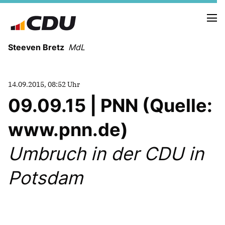
Steeven Bretz
MdL
14.09.2015, 08:52 Uhr
09.09.15 | PNN (Quelle:
www.pnn.de)
VITA
WAHLKREISBESUCHE
Umbruch in der CDU in
PRESSEFOTOS
MEIN BÜRGERBÜRO
Potsdam
MEIN WAHLKREIS
ZIELE
Redebeiträge