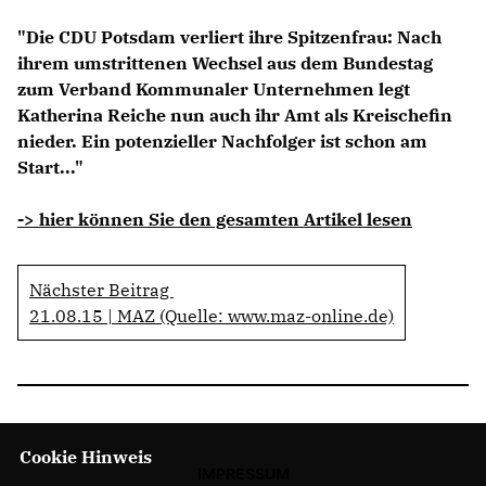
Anträge CDU
"Die CDU Potsdam verliert ihre Spitzenfrau: Nach
Kleine Anfragen
ihrem umstrittenen Wechsel aus dem Bundestag
zum Verband Kommunaler Unternehmen legt
CDU Deutschland
Katherina Reiche nun auch ihr Amt als Kreischefin
CDU Fraktion im Brandenburger Landtag
nieder. Ein potenzieller Nachfolger ist schon am
CDU Brandenburg
Start..."
CDU Potsdam
-> hier können Sie den gesamten Artikel lesen
Nächster Beitrag
21.08.15 | MAZ (Quelle: www.maz-online.de)
Cookie Hinweis
IMPRESSUM