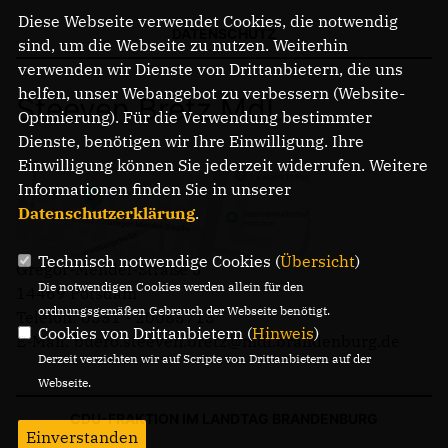
Diese Webseite verwendet Cookies, die notwendig
DATENSCHUTZ
sind, um die Webseite zu nutzen. Weiterhin
verwenden wir Dienste von Drittanbietern, die uns
helfen, unser Webangebot zu verbessern (Website-
Steeven Bretz MdL
Optmierung). Für die Verwendung bestimmter
Dienste, benötigen wir Ihre Einwilligung. Ihre
Einwilligung können Sie jederzeit widerrufen. Weitere
Informationen finden Sie in unserer
Datenschutzerklärung
.
Technisch notwendige Cookies (
Übersicht
)
Gregor-Mendel-Straße 3
Die notwendigen Cookies werden allein für den
14469 Potsdam
ordnungsgemäßen Gebrauch der Webseite benötigt.
Telefon: 0331 - 20085713
Cookies von Drittanbietern (
Hinweis
)
E-Mail: buero.steeven.bretz@mdl.brandenburg.de
Derzeit verzichten wir auf Scripte von Drittanbietern auf der
Webseite.
CDU-FRAKTION IM LANDTAG BRANDENBURG
Einverstanden