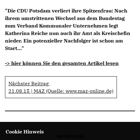
Anträge CDU
"Die CDU Potsdam verliert ihre Spitzenfrau: Nach
Kleine Anfragen
ihrem umstrittenen Wechsel aus dem Bundestag
zum Verband Kommunaler Unternehmen legt
CDU Deutschland
Katherina Reiche nun auch ihr Amt als Kreischefin
CDU Fraktion im Brandenburger Landtag
nieder. Ein potenzieller Nachfolger ist schon am
CDU Brandenburg
Start..."
CDU Potsdam
-> hier können Sie den gesamten Artikel lesen
Nächster Beitrag
21.08.15 | MAZ (Quelle: www.maz-online.de)
Cookie Hinweis
IMPRESSUM