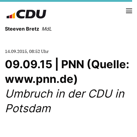
Steeven Bretz
MdL
14.09.2015, 08:52 Uhr
09.09.15 | PNN (Quelle:
www.pnn.de)
VITA
WAHLKREISBESUCHE
Umbruch in der CDU in
PRESSEFOTOS
MEIN BÜRGERBÜRO
Potsdam
MEIN WAHLKREIS
ZIELE
Redebeiträge