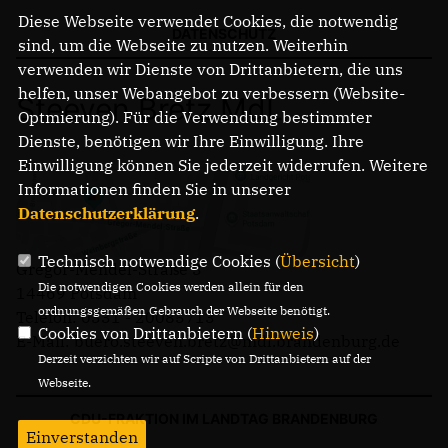
Diese Webseite verwendet Cookies, die notwendig
DATENSCHUTZ
sind, um die Webseite zu nutzen. Weiterhin
verwenden wir Dienste von Drittanbietern, die uns
helfen, unser Webangebot zu verbessern (Website-
Steeven Bretz MdL
Optmierung). Für die Verwendung bestimmter
Dienste, benötigen wir Ihre Einwilligung. Ihre
Einwilligung können Sie jederzeit widerrufen. Weitere
Informationen finden Sie in unserer
Datenschutzerklärung
.
Technisch notwendige Cookies (
Übersicht
)
Gregor-Mendel-Straße 3
Die notwendigen Cookies werden allein für den
14469 Potsdam
ordnungsgemäßen Gebrauch der Webseite benötigt.
Telefon: 0331 - 20085713
Cookies von Drittanbietern (
Hinweis
)
E-Mail: buero.steeven.bretz@mdl.brandenburg.de
Derzeit verzichten wir auf Scripte von Drittanbietern auf der
Webseite.
CDU-FRAKTION IM LANDTAG BRANDENBURG
Einverstanden