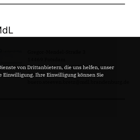
MdL
Gregor-Mendel-Straße 3
14469 Potsdam
Telefon: 0331 - 20085713
enste von Drittanbietern, die uns helfen, unser
E-Mail:
Einwilligung. Ihre Einwilligung können Sie
buero.steeven.bretz@mdl.brandenburg.de