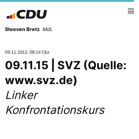
Steeven Bretz
MdL
09.11.2015, 08:14 Uhr
09.11.15 | SVZ (Quelle:
www.svz.de)
VITA
WAHLKREISBESUCHE
Linker
PRESSEFOTOS
MEIN BÜRGERBÜRO
Konfrontationskurs
MEIN WAHLKREIS
ZIELE
Redebeiträge