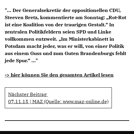
Anträge CDU
"... Der Generalsekretär der oppositionellen CDU,
Kleine Anfragen
Steeven Bretz, kommentierte am Sonntag: „Rot-Rot
ist eine Koalition von der traurigen Gestalt.“ In
CDU Deutschland
zentralen Politikfeldern seien SPD und Linke
CDU Fraktion im Brandenburger Landtag
vollkommen entzweit. „Im Ministerkabinett in
CDU Brandenburg
Potsdam macht jeder, was er will, von einer Politik
CDU Potsdam
aus einem Guss und zum Guten Brandenburgs fehlt
jede Spur.“ ..."
-> hier können Sie den gesamten Artikel lesen
Nächster Beitrag
07.11.15 | MAZ (Quelle: www.maz-online.de)