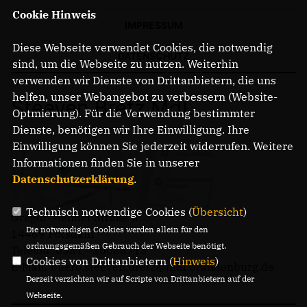
Cookie Hinweis
IMPRESSUM
Diese Webseite verwendet Cookies, die notwendig
DATENSCHUTZ
sind, um die Webseite zu nutzen. Weiterhin
verwenden wir Dienste von Drittanbietern, die uns
helfen, unser Webangebot zu verbessern (Website-
Steeven Bretz MdL
Optmierung). Für die Verwendung bestimmter
Dienste, benötigen wir Ihre Einwilligung. Ihre
Einwilligung können Sie jederzeit widerrufen. Weitere
Informationen finden Sie in unserer
Datenschutzerklärung
.
Technisch notwendige Cookies (
Übersicht
)
Gregor-Mendel-Straße 3
Die notwendigen Cookies werden allein für den
14469 Potsdam
ordnungsgemäßen Gebrauch der Webseite benötigt.
Telefon: 0331 - 20085713
Cookies von Drittanbietern (
Hinweis
)
E-Mail: buero.steeven.bretz@mdl.brandenburg.de
Derzeit verzichten wir auf Scripte von Drittanbietern auf der
Webseite.