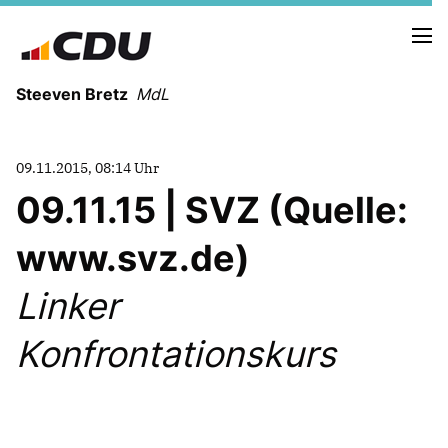
Steeven Bretz
MdL
09.11.2015, 08:14 Uhr
09.11.15 | SVZ (Quelle:
www.svz.de)
VITA
WAHLKREISBESUCHE
Linker
PRESSEFOTOS
MEIN BÜRGERBÜRO
Konfrontationskurs
MEIN WAHLKREIS
ZIELE
Redebeiträge