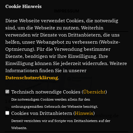
Cookie Hinweis
IMPRESSUM
Diese Webseite verwendet Cookies, die notwendig
DATENSCHUTZ
sind, um die Webseite zu nutzen. Weiterhin
verwenden wir Dienste von Drittanbietern, die uns
helfen, unser Webangebot zu verbessern (Website-
Steeven Bretz MdL
Optmierung). Für die Verwendung bestimmter
Dienste, benötigen wir Ihre Einwilligung. Ihre
Einwilligung können Sie jederzeit widerrufen. Weitere
Informationen finden Sie in unserer
Datenschutzerklärung
.
Technisch notwendige Cookies (
Übersicht
)
Gregor-Mendel-Straße 3
Die notwendigen Cookies werden allein für den
14469 Potsdam
ordnungsgemäßen Gebrauch der Webseite benötigt.
Telefon: 0331 - 20085713
Cookies von Drittanbietern (
Hinweis
)
E-Mail: buero.steeven.bretz@mdl.brandenburg.de
Derzeit verzichten wir auf Scripte von Drittanbietern auf der
Webseite.