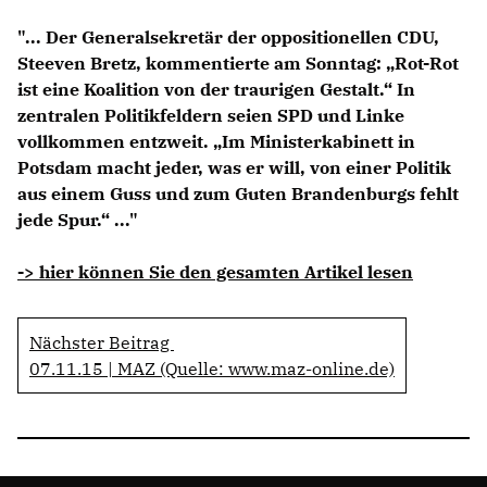
Anträge CDU
"... Der Generalsekretär der oppositionellen CDU,
Kleine Anfragen
Steeven Bretz, kommentierte am Sonntag: „Rot-Rot
ist eine Koalition von der traurigen Gestalt.“ In
CDU Deutschland
zentralen Politikfeldern seien SPD und Linke
CDU Fraktion im Brandenburger Landtag
vollkommen entzweit. „Im Ministerkabinett in
CDU Brandenburg
Potsdam macht jeder, was er will, von einer Politik
CDU Potsdam
aus einem Guss und zum Guten Brandenburgs fehlt
jede Spur.“ ..."
-> hier können Sie den gesamten Artikel lesen
Nächster Beitrag
07.11.15 | MAZ (Quelle: www.maz-online.de)