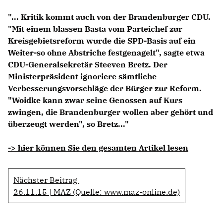
Anträge CDU
"... Kritik kommt auch von der Brandenburger CDU.
Kleine Anfragen
"Mit einem blassen Basta vom Parteichef zur
Kreisgebietsreform wurde die SPD-Basis auf ein
CDU Deutschland
Weiter-so ohne Abstriche festgenagelt", sagte etwa
CDU Fraktion im Brandenburger Landtag
CDU-Generalsekretär Steeven Bretz. Der
CDU Brandenburg
Ministerpräsident ignoriere sämtliche
CDU Potsdam
Verbesserungsvorschläge der Bürger zur Reform.
"Woidke kann zwar seine Genossen auf Kurs
zwingen, die Brandenburger wollen aber gehört und
überzeugt werden", so Bretz..."
-> hier können Sie den gesamten Artikel lesen
Nächster Beitrag
26.11.15 | MAZ (Quelle: www.maz-online.de)