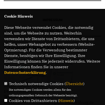
Cookie Hinweis
IMPRESSUM
Diese Webseite verwendet Cookies, die notwendig
DATENSCHUTZ
sind, um die Webseite zu nutzen. Weiterhin
verwenden wir Dienste von Drittanbietern, die uns
helfen, unser Webangebot zu verbessern (Website-
Steeven Bretz MdL
Optmierung). Für die Verwendung bestimmter
Dienste, benötigen wir Ihre Einwilligung. Ihre
Einwilligung können Sie jederzeit widerrufen. Weitere
Informationen finden Sie in unserer
Datenschutzerklärung
.
Technisch notwendige Cookies (
Übersicht
)
Gregor-Mendel-Straße 3
Die notwendigen Cookies werden allein für den
14469 Potsdam
ordnungsgemäßen Gebrauch der Webseite benötigt.
Telefon: 0331 - 20085713
Cookies von Drittanbietern (
Hinweis
)
E-Mail: buero.steeven.bretz@mdl.brandenburg.de