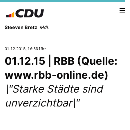
Steeven Bretz
MdL
01.12.2015, 16:33 Uhr
01.12.15 | RBB (Quelle:
www.rbb-online.de)
VITA
WAHLKREISBESUCHE
\"Starke Städte sind
PRESSEFOTOS
MEIN BÜRGERBÜRO
unverzichtbar\"
MEIN WAHLKREIS
ZIELE
Redebeiträge