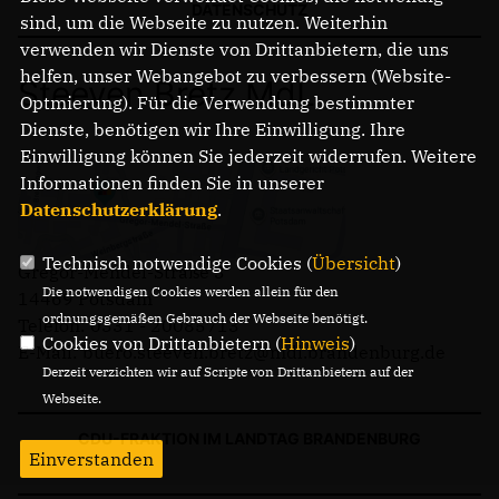
DATENSCHUTZ
sind, um die Webseite zu nutzen. Weiterhin
verwenden wir Dienste von Drittanbietern, die uns
helfen, unser Webangebot zu verbessern (Website-
Steeven Bretz MdL
Optmierung). Für die Verwendung bestimmter
Dienste, benötigen wir Ihre Einwilligung. Ihre
Einwilligung können Sie jederzeit widerrufen. Weitere
Informationen finden Sie in unserer
Datenschutzerklärung
.
Technisch notwendige Cookies (
Übersicht
)
Gregor-Mendel-Straße 3
Die notwendigen Cookies werden allein für den
14469 Potsdam
ordnungsgemäßen Gebrauch der Webseite benötigt.
Telefon: 0331 - 20085713
Cookies von Drittanbietern (
Hinweis
)
E-Mail: buero.steeven.bretz@mdl.brandenburg.de
Derzeit verzichten wir auf Scripte von Drittanbietern auf der
Webseite.
CDU-FRAKTION IM LANDTAG BRANDENBURG
Einverstanden