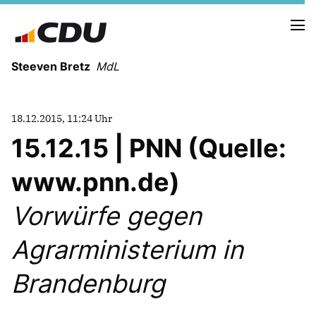
Steeven Bretz
MdL
18.12.2015, 11:24 Uhr
15.12.15 | PNN (Quelle:
www.pnn.de)
VITA
WAHLKREISBESUCHE
Vorwürfe gegen
PRESSEFOTOS
MEIN BÜRGERBÜRO
Agrarministerium in
Brandenburg
MEIN WAHLKREIS
ZIELE
Redebeiträge