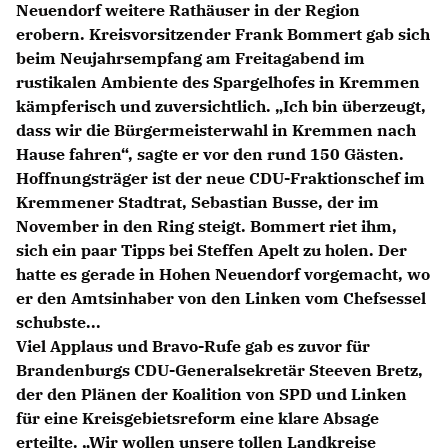
Neuendorf weitere Rathäuser in der Region
Anträge CDU
erobern. Kreisvorsitzender Frank Bommert gab sich
Kleine Anfragen
beim Neujahrsempfang am Freitagabend im
rustikalen Ambiente des Spargelhofes in Kremmen
CDU Deutschland
kämpferisch und zuversichtlich. „Ich bin überzeugt,
CDU Fraktion im Brandenburger Landtag
dass wir die Bürgermeisterwahl in Kremmen nach
CDU Brandenburg
Hause fahren“, sagte er vor den rund 150 Gästen.
CDU Potsdam
Hoffnungsträger ist der neue CDU-Fraktionschef im
Kremmener Stadtrat, Sebastian Busse, der im
November in den Ring steigt. Bommert riet ihm,
sich ein paar Tipps bei Steffen Apelt zu holen. Der
hatte es gerade in Hohen Neuendorf vorgemacht, wo
er den Amtsinhaber von den Linken vom Chefsessel
schubste...
Viel Applaus und Bravo-Rufe gab es zuvor für
Brandenburgs CDU-Generalsekretär Steeven Bretz,
der den Plänen der Koalition von SPD und Linken
für eine Kreisgebietsreform eine klare Absage
erteilte. „Wir wollen unsere tollen Landkreise