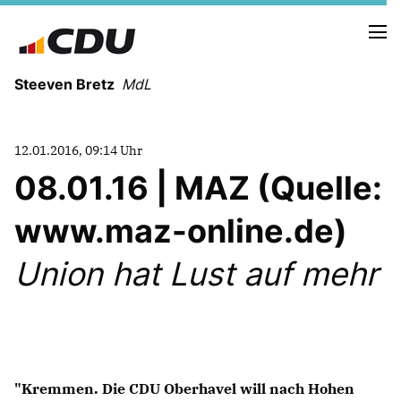
Steeven Bretz
MdL
12.01.2016, 09:14 Uhr
08.01.16 | MAZ (Quelle:
www.maz-online.de)
VITA
WAHLKREISBESUCHE
Union hat Lust auf mehr
PRESSEFOTOS
MEIN BÜRGERBÜRO
MEIN WAHLKREIS
ZIELE
"Kremmen. Die CDU Oberhavel will nach Hohen
Redebeiträge