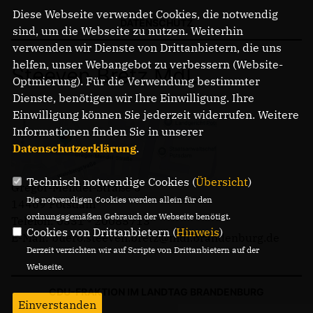
Diese Webseite verwendet Cookies, die notwendig
DATENSCHUTZ
sind, um die Webseite zu nutzen. Weiterhin
verwenden wir Dienste von Drittanbietern, die uns
helfen, unser Webangebot zu verbessern (Website-
Steeven Bretz MdL
Optmierung). Für die Verwendung bestimmter
Dienste, benötigen wir Ihre Einwilligung. Ihre
Einwilligung können Sie jederzeit widerrufen. Weitere
Informationen finden Sie in unserer
Datenschutzerklärung
.
Technisch notwendige Cookies (
Übersicht
)
Gregor-Mendel-Straße 3
Die notwendigen Cookies werden allein für den
14469 Potsdam
ordnungsgemäßen Gebrauch der Webseite benötigt.
Telefon: 0331 - 20085713
Cookies von Drittanbietern (
Hinweis
)
E-Mail: buero.steeven.bretz@mdl.brandenburg.de
Derzeit verzichten wir auf Scripte von Drittanbietern auf der
Webseite.
CDU-FRAKTION IM LANDTAG BRANDENBURG
Einverstanden