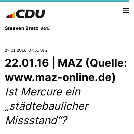
Steeven Bretz
MdL
27.01.2016, 07:51 Uhr
22.01.16 | MAZ (Quelle:
www.maz-online.de)
VITA
WAHLKREISBESUCHE
Ist Mercure ein
PRESSEFOTOS
MEIN BÜRGERBÜRO
städtebaulicher
Missstand“?
MEIN WAHLKREIS
ZIELE
Redebeiträge