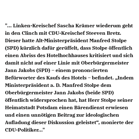
Anträge CDU
Kleine Anfragen
"... Linken-Kreischef Sascha Krämer wiederum geht
CDU Deutschland
in den Clinch mit CDU-Kreischef Steeven Bretz.
CDU Fraktion im Brandenburger Landtag
Dieser hatte Alt-Ministerpräsident Manfred Stolpe
CDU Brandenburg
(SPD) kürzlich dafür gerüffelt, dass Stolpe öffentlich
CDU Potsdam
einen Abriss des Hotelhochhauses kritisiert und sich
damit nicht auf einer Linie mit Oberbürgermeister
Jann Jakobs (SPD) – einem prononcierten
Befürworter des Kaufs des Hotels – befindet. „Indem
Ministerpräsident a. D. Manfred Stolpe dem
Oberbürgermeister Jann Jakobs (beide SPD)
öffentlich widersprochen hat, hat Herr Stolpe seiner
Heimatstadt Potsdam einen Bärendienst erwiesen
und einen unnötigen Beitrag zur ideologischen
Aufladung dieser Diskussion geleistet“, monierte der
CDU-Politiker..."